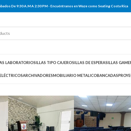
 Sábados De 9:30 A.M A 2:30 PM - Encuéntranos en Waze como Seating Costa Rica
LAS LABORATORIO
SILLAS TIPO CAJERO
SILLAS DE ESPERA
SILLAS GAME
 ELÉCTRICOS
ARCHIVADORES
MOBILIARIO METALICO
BANCADAS
PROYE