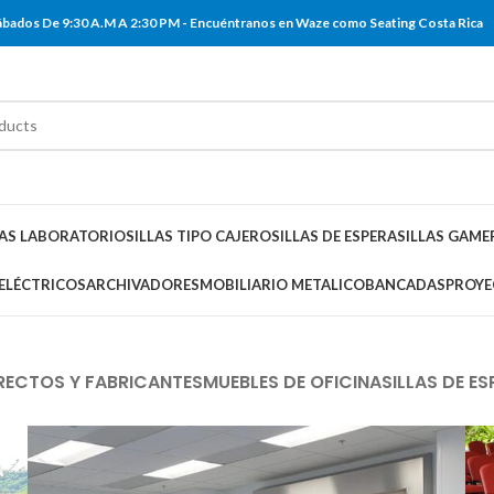
 Sábados De 9:30 A.M A 2:30 PM - Encuéntranos en Waze como Seating Costa Rica
LAS LABORATORIO
SILLAS TIPO CAJERO
SILLAS DE ESPERA
SILLAS GAME
 ELÉCTRICOS
ARCHIVADORES
MOBILIARIO METALICO
BANCADAS
PROYE
RECTOS Y FABRICANTES
MUEBLES DE OFICINA
SILLAS DE ES