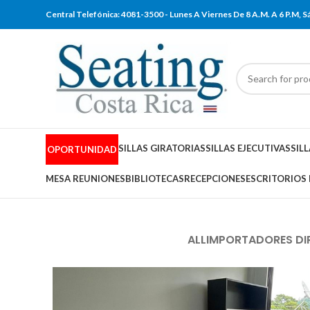
Central Telefónica: 4081-3500 - Lunes A Viernes De 8 A.M. A 6 P.M,
SILLAS GIRATORIAS
SILLAS EJECUTIVAS
SIL
OPORTUNIDAD
MESA REUNIONES
BIBLIOTECAS
RECEPCIONES
ESCRITORIOS
ALL
IMPORTADORES DI