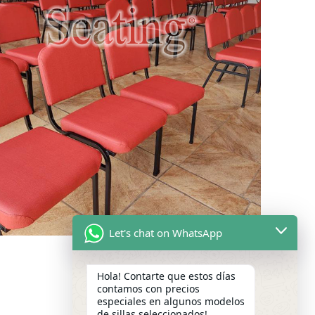
Let's chat on WhatsApp
SILLAS DE ESPERA
Sillas de Espera
Hola! Contarte que estos días
contamos con precios
especiales en algunos modelos
de sillas seleccionados!