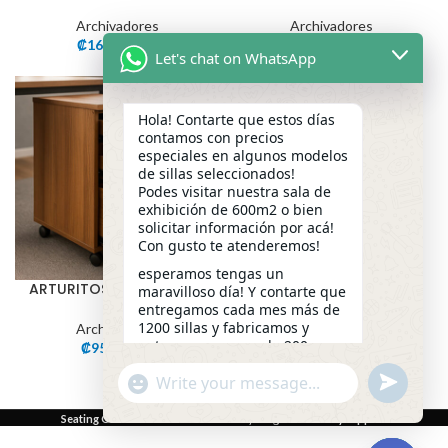
Archivadores
Archivadores
₡
165,000.00
₡
145,000.00
Let's chat on WhatsApp
Hola! Contarte que estos días
contamos con precios
especiales en algunos modelos
de sillas seleccionados!
Podes visitar nuestra sala de
exhibición de 600m2 o bien
solicitar información por acá!
Con gusto te atenderemos!
esperamos tengas un
ARTURITOS EN MELAMINA
maravilloso día! Y contarte que
entregamos cada mes más de
1200 sillas y fabricamos y
Archivadores
entregamos cerca de 200
₡
95,000.00
escritorios a la medida!
undefined
"+chaty_settings.lang.emoji_picker+"
Que necesitas? permítenos
WhatsApp
saber por este medio o
Message
Seating Costa Rica S.A
2024 - Diseño y Programación:
SynappCR
.
llámanos al 4081-3500
Somos Seating Costa Rica 🇨🇷