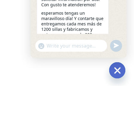
Con gusto te atenderemos!
esperamos tengas un
maravilloso día! Y contarte que
entregamos cada mes más de
1200 sillas y fabricamos y
entregamos cerca de 200
escritorios a la medida!
undefined
"+chaty_settings.lang.emoji_picker+"
Que necesitas? permítenos
WhatsApp
saber por este medio o
Message
llámanos al 4081-3500
Somos Seating Costa Rica 🇨🇷
07:48
Hide
chaty
SILLAS
OFICINA
GAMER
ESPERA