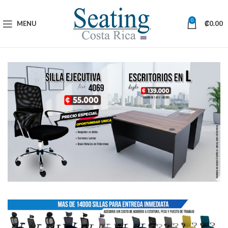
0
MENU
₡
0.00