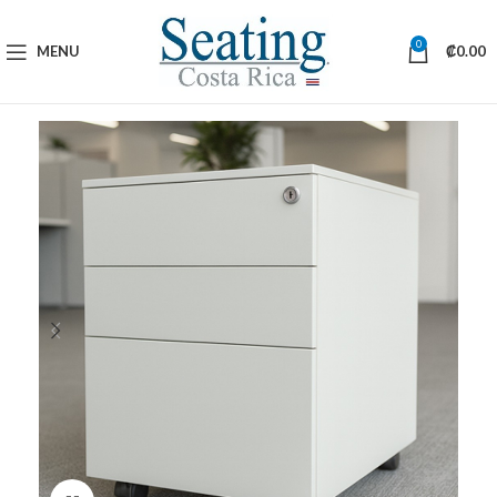
0
MENU
₡
0.00