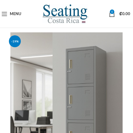
0
MENU
₡
0.00
-19%