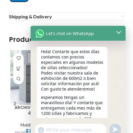
Shipping & Delivery
Let's chat on WhatsApp
Productos relacionados
Hola! Contarte que estos días
contamos con precios
especiales en algunos modelos
de sillas seleccionados!
Podes visitar nuestra sala de
exhibición de 600m2 o bien
solicitar información por acá!
Con gusto te atenderemos!
esperamos tengas un
maravilloso día! Y contarte que
ARCHIVERO METALICO
ARTURITO METALICO
entregamos cada mes más de
4 NIVELES
1200 sillas y fabricamos y
entregamos cerca de 200
Mobiliario Metalico
escritorios a la medida!
Mobiliario Metalico
₡
95,000.00
Modulo Bajo Material:
undefined
"+chaty_settings.lang.emoji_picker+"
₡
145,000.00
Que necesitas? permítenos
WhatsApp
ARCHIVERO METALICO DE 4
Fabricado en acero laminado
F