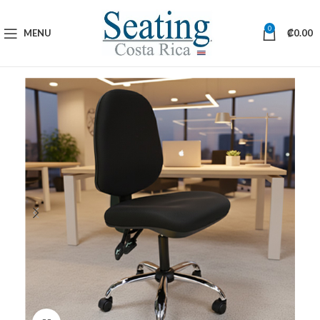
0
MENU
₡
0.00