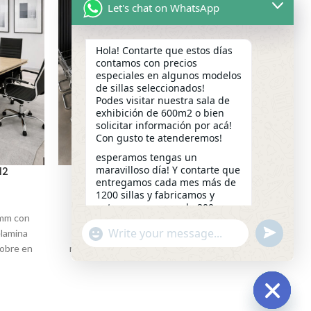
Let's chat on WhatsApp
Hola! Contarte que estos días
contamos con precios
especiales en algunos modelos
de sillas seleccionados!
Podes visitar nuestra sala de
exhibición de 600m2 o bien
solicitar información por acá!
Con gusto te atenderemos!
esperamos tengas un
maravilloso día! Y contarte que
12
MESA DE REUNIONES # 14
M
entregamos cada mes más de
1200 sillas y fabricamos y
Mesa Reuniones
entregamos cerca de 200
₡
875,000.00
 mm con
Estructura en melamina de 18 mm con
Estrut
escritorios a la medida!
undefined
"+chaty_settings.lang.emoji_picker+"
elamina
bordes redondeados, triple sobre
bordes 
Que necesitas? permítenos
WhatsApp
sobre en
melamina reforzada con estructura para
para so
saber por este medio o
Message
llámanos al 4081-3500
USB y
sobre con 2 conectores de USB y
de USB id
Somos Seating Costa Rica 🇨🇷
llas de
corriente ideal para 10 a 12 sillas de
• Altur
21:38
 320 cms
oficina • Altura 75 cms • Frente 320 cms
Con
ms
a 350 cms • Ancho 120 cms