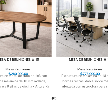
ESA DE REUNIONES # 10
MESA DE REUNIONES # 
Mesa Reuniones
Mesa Reuniones
₡
280,000.00
₡
775,000.00
ura en metal de tubo de 1x3 con
Estructura en melamina de 18
de melamina de 18 mm ovalada,
bordes rectos, doble sobre m
a 6 a 8 sillas de oficina • Altura 75
reforzada con estructura para 
Frente 180 cms • Ancho 105 cms
metal , con 2 conectores de 
sulta por los colores
corriente ideal para 10 a 12 si
Disponibles
oficina • Altura 75 cms • Frente
a 350 cms • Ancho 120 c