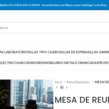
 Sábados De 9:30 A.M A 2:30 PM - Encuéntranos en Waze como Seating Costa Rica
LAS LABORATORIO
SILLAS TIPO CAJERO
SILLAS DE ESPERA
SILLAS GAME
 ELÉCTRICOS
ARCHIVADORES
MOBILIARIO METALICO
BANCADAS
PROYE
Inicio
Mesa Reuniones
MESA DE
MESA DE REU