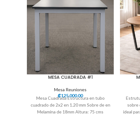
MESA CUADRADA #1
M
Mesa Reuniones
₡
125,000.00
Mesa Cuadrada Estructura en tubo
Estrut
cuadrado de 2x2 en 1.20 mm Sobre de en
sobre 
Melamina de 18mm Altura: 75 cms
ideal par
Longitud: 80 cms Profundidad: 80 cms
cms • 
Consulta por los colores
Con
Disponibles