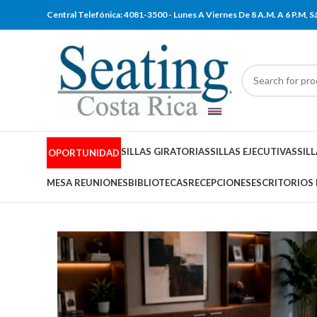
Central Telefónica: 4081-3500 - Lunes A Viernes De 8 A.M. A 6 P.M,
SILLAS GIRATORIAS
SILLAS EJECUTIVAS
SIL
OPORTUNIDAD
MESA REUNIONES
BIBLIOTECAS
RECEPCIONES
ESCRITORIOS