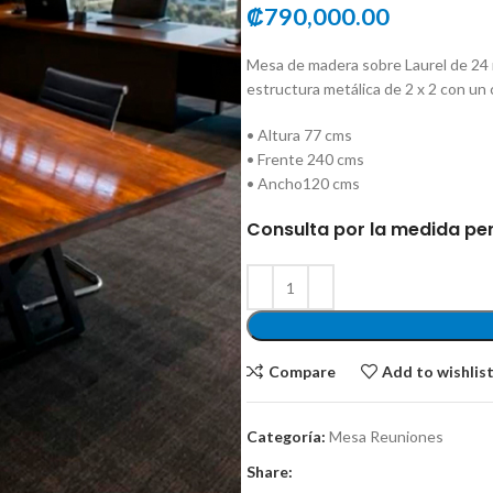
₡
790,000.00
Mesa de madera sobre Laurel de 24
estructura metálica de 2 x 2 con un 
• Altura 77 cms
• Frente 240 cms
• Ancho120 cms
Consulta por la medida pe
Compare
Add to wishlis
Categoría:
Mesa Reuniones
Share: