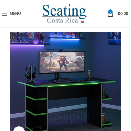
0
MENU
₡
0.00