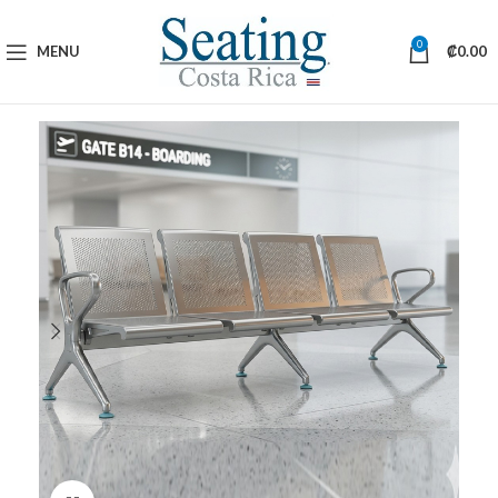
0
MENU
₡
0.00