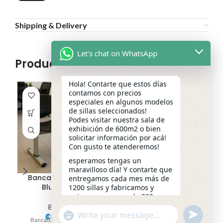
Shipping & Delivery
Let's chat on WhatsApp
Productos relacionados
Hola! Contarte que estos días
contamos con precios
especiales en algunos modelos
de sillas seleccionados!
Podes visitar nuestra sala de
exhibición de 600m2 o bien
solicitar información por acá!
Con gusto te atenderemos!
esperamos tengas un
maravilloso día! Y contarte que
Bancada 2 Puestos
Bancada 3 puestos
entregamos cada mes más de
Blue / Black
Blue / Black
1200 sillas y fabricamos y
entregamos cerca de 200
escritorios a la medida!
Bancadas
Bancadas
undefined
"+chaty_settings.lang.emoji_picker+"
₡
85,000.00
₡
115,000.00
Que necesitas? permítenos
WhatsApp
Bancada de 2 Puestos En
Bancada de 3 Puestos En