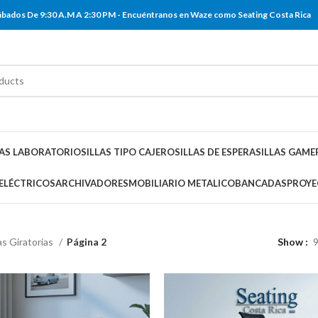
 Sábados De 9:30 A.M A 2:30 PM - Encuéntranos en Waze como Seating Costa Rica
LAS LABORATORIO
SILLAS TIPO CAJERO
SILLAS DE ESPERA
SILLAS GAME
 ELÉCTRICOS
ARCHIVADORES
MOBILIARIO METALICO
BANCADAS
PROYE
las Giratorias
Página 2
Show