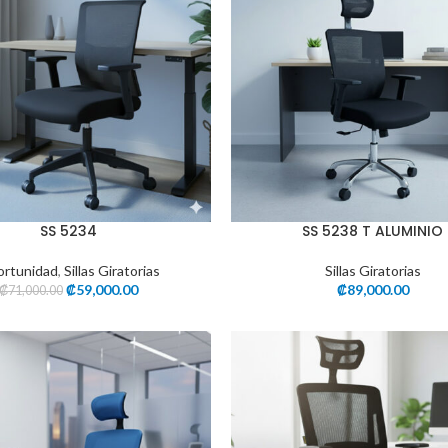
SS 5234
SS 5238 T ALUMINIO
rtunidad
,
Sillas Giratorias
Sillas Giratorias
₡
59,000.00
₡
89,000.00
₡
71,000.00