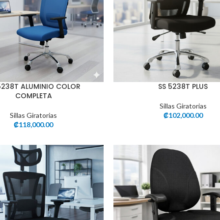
5238T ALUMINIO COLOR
SS 5238T PLUS
COMPLETA
Sillas Giratorias
Sillas Giratorias
₡
102,000.00
₡
118,000.00