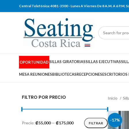
Central Telefónica: 4081-3500 - Lunes A Viernes De 8 A.M. A 6 P.M,
SILLAS GIRATORIAS
SILLAS EJECUTIVAS
SIL
OPORTUNIDAD
MESA REUNIONES
BIBLIOTECAS
RECEPCIONES
ESCRITORIOS
FILTRO POR PRECIO
Inicio
Sil
-17%
Precio:
₡55,000
—
₡175,000
FILTRAR