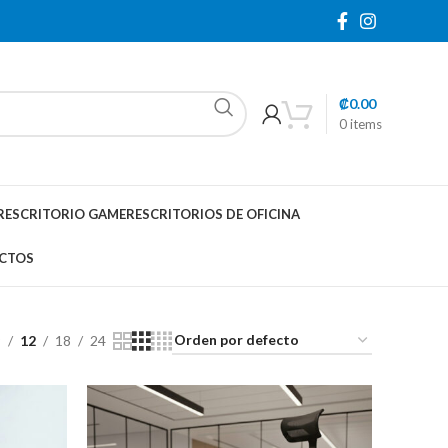
₡
0.00
0
items
R
ESCRITORIO GAMER
ESCRITORIOS DE OFICINA
CTOS
9
12
18
24